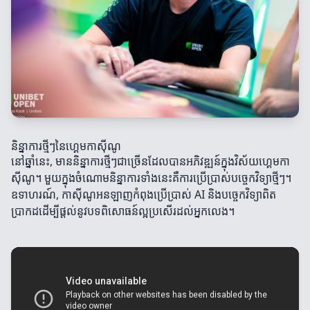
និន្នាការថ្មីៗនៃហ្គេមកាស៊ីណូ
នៅឆ្នាំនេះ, មាននិន្នាការថ្មីៗជាច្រើនដែលបានអភិវឌ្ឍន៍ក្នុងវិស័យហ្គេមកា
ស៊ីណូ។ មួយក្នុងចំណោមនិន្នាការទាំងនេះគឺការប្រើប្រាស់បច្ចេកវិទ្យាថ្មីៗ។
ឧទាហរណ៍, កាស៊ីណូអនឡាញកំពុងប្រើប្រាស់ AI និងបច្ចេកវិទ្យាពិត
ប្រាកដដើម្បីផ្តល់នូវបទពិសោធន៍ល្អប្រសើរដល់អ្នកលេង។