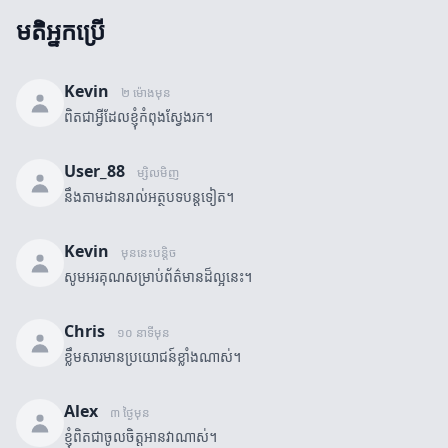
មតិអ្នកប្រើ
Kevin
២ ម៉ោងមុន
ពិតជាអ្វីដែលខ្ញុំកំពុងស្វែងរក។
User_88
ម្សិលមិញ
នឹងតាមដានរាល់អត្ថបទបន្តទៀត។
Kevin
មុននេះបន្តិច
សូមអរគុណសម្រាប់ព័ត៌មានដ៏ល្អនេះ។
Chris
១០ នាទីមុន
ខ្លឹមសារមានប្រយោជន៍ខ្លាំងណាស់។
Alex
៣ ថ្ងៃមុន
ខ្ញុំពិតជាចូលចិត្តអានវាណាស់។