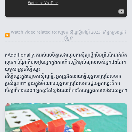
Watch Video related to: ហ្គេមកាស៊ីណូថ្មីនៅឆ្នាំ 2023: តើអ្នកស្រាវជ្រាវ
▶
អ្វីខ្លះ?
កAdditionally, ការសំរេចចិត្តលេងហ្គេមកាស៊ីណូថ្មីៗមិនត្រឹមតែជាគំនិត
ល្អទេ។ ប៉ុន្តែវាក៏អាចជួយអ្នកក្នុងការកើនឡើងនូវចំណូលរបស់អ្នកផងដែរ។
យុទ្ធសាស្ត្រដើម្បីឈ្នះ
ដើម្បីឈ្នះក្នុងហ្គេមកាស៊ីណូថ្មី, អ្នកត្រូវតែលាយឡំយុទ្ធសាស្ត្រដែលមាន
ប្រសិទ្ធភាព។ មួយក្នុងចំណោមយុទ្ធសាស្ត្រដែលអាចជួយអ្នកឈ្នះគឺការ
សិក្សាពីការលេង។ អ្នកគួរតែស្វែងយល់ពីការកែលម្អក្នុងការលេងរបស់អ្នក។