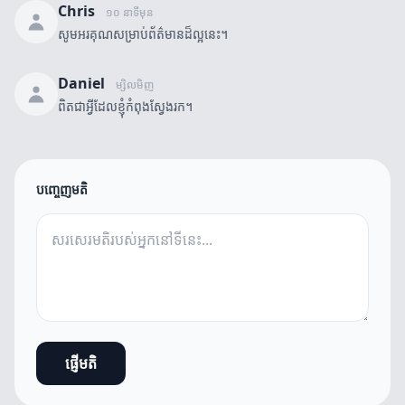
Chris
១០ នាទីមុន
សូមអរគុណសម្រាប់ព័ត៌មានដ៏ល្អនេះ។
Daniel
ម្សិលមិញ
ពិតជាអ្វីដែលខ្ញុំកំពុងស្វែងរក។
បញ្ចេញមតិ
ផ្ញើមតិ