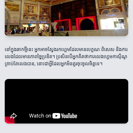
នៅក្នុងឆាកថ្មីនេះ អ្នកអាចស្វែងរកហ្គេមដែលមានលក្ខណៈពិសេស និងការ
លេងដែលមានភាពច្នៃប្រឌិត។ ប្រសិនបើអ្នកគិតថាការលេងហ្គេមកាស៊ីណូ
គ្រាប់តែលេងបាន, នោះជាអ្វីដែលអ្នកមិនគួរចុះចូលចិត្តទេ។