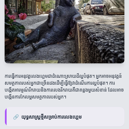
ការធ្វើការអនុវត្តលេងហ្គេមជាដំណោះស្រាយដ៏ល្អបំផុត។ អ្នកអាចអនុវត្តន៍
សមត្ថភាពរបស់អ្នកជាច្រើនដងដើម្បីធ្វើឱ្យវាដំណើរការល្អបំផុត។ ការ
បង្កើតអារម្មណ៍រីករាយនិងការលេងរីករាយគឺជាគន្លងមួយសំខាន់ ដែលអាច
បង្កើនការកែលម្អសមត្ថភាពរបស់អ្នក។
🔗
យុទ្ធសាស្ត្រថ្មីសម្រាប់ការលេងហ្គេម