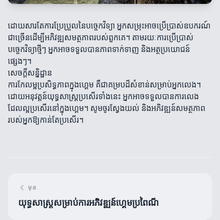
ដោយសារតែការប្រែប្រួលនៃបច្ចេកវិទ្យា អ្នកសម្រុះអាចប្រើប្រាស់ឧបករណ៍
ជាច្រើនដើម្បីអភិវឌ្ឍសមត្ថភាពរបស់ពួកគេ។ តាមរយៈការប្រើប្រាស់
បច្ចេកវិទ្យាថ្មីៗ អ្នកអាចទទួលបានភាពទាក់ទាញ និងអត្ថប្រយោជន៍
ផ្សេងៗ។
សេចក្តីសន្និដ្ឋាន
ការកែលម្អប្រសិទ្ធភាពក្នុងហ្គេម គឺជាគម្របដ៏សំខាន់សម្រាប់អ្នកលេង។
ដោយអនុវត្តន៍យុទ្ធសាស្ត្រប្រសើរទាំងនេះ អ្នកអាចទទួលបានការលេង
ដែលល្អប្រសើរនៅក្នុងហ្គេម។ សូមចូរ​ស្វែងយល់ និងអភិវឌ្ឍន៍សមត្ថភាព
របស់អ្នកឱ្យកាន់តែប្រសើរ។
មុន
យុទ្ធសាស្ត្រសម្រាប់ការអភិវឌ្ឍន៍ហ្គេមប្រពៃណី