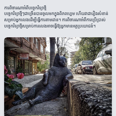
ការពិចារណាអំពីបច្ចេកវិទ្យាថ្មី
បច្ចេកវិទ្យាថ្មីៗជាច្រើនបានចូលមកក្នុងពិភពហ្គេម ហើយវាជារឿងសំខាន់
សម្រាប់អ្នកលេងដើម្បីធ្វើការតាមដាន។ ការពិចារណាអំពីការប្រើប្រាស់
បច្ចេកវិទ្យាថ្មីសម្រាប់ការលេងអាចធ្វើឱ្យអ្នកមានអត្ថប្រយោជន៍។