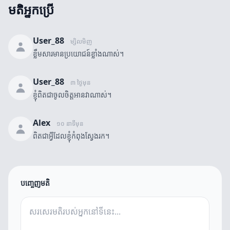
មតិអ្នកប្រើ
User_88
ម្សិលមិញ
ខ្លឹមសារមានប្រយោជន៍ខ្លាំងណាស់។
User_88
៣ ថ្ងៃមុន
ខ្ញុំពិតជាចូលចិត្តអានវាណាស់។
Alex
១០ នាទីមុន
ពិតជាអ្វីដែលខ្ញុំកំពុងស្វែងរក។
បញ្ចេញមតិ