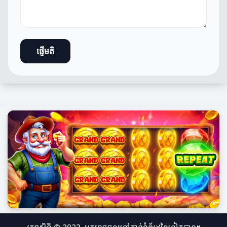
ផ្ញើមតិ