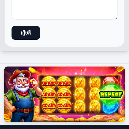
ផ្ញើមតិ