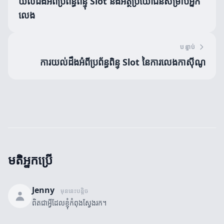
យល់ដឹងអំពីប្រព័ន្ធពិន្ទុ Slot និងអត្ថប្រយោជន៍សម្រាប់អ្នក
លេង
បន្ទាប់
ការយល់ដឹងអំពីប្រព័ន្ធពិន្ទុ Slot នៃការលេងកាស៊ីណូ
មតិអ្នកប្រើ
Jenny
មុននេះបន្តិច
ពិតជាអ្វីដែលខ្ញុំកំពុងស្វែងរក។