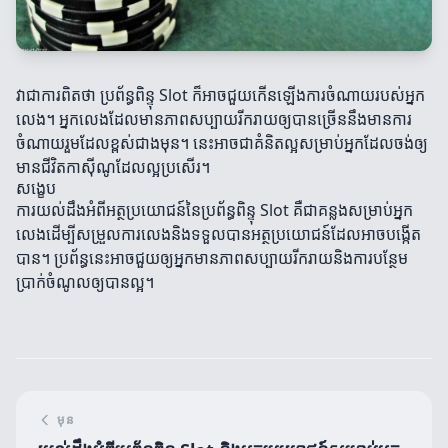
វាជាការពិតថា ប្រព័ន្ធពិន្ទុ Slot ក៏អាចជួយកើនឡើងការចំណាយរបស់អ្នក
លេង។ អ្នកលេងដែលមានភាពសប្បាយរីករាយឲ្យបានច្រើននឹងមានការ
ចំណាយរួមដែលខ្ពស់ជាងមុន។ នេះអាចជាគំនិតល្អសម្រាប់អ្នកដែលចង់ឲ្យ
មានជីវិតកាស៊ីណូដែលល្អប្រសើរ។
សង្ខេប
ការយល់ដឹងអំពីអត្ថប្រយោជន៍នៃប្រព័ន្ធពិន្ទុ Slot គឺជាគន្លងសម្រាប់អ្នក
លេងដើម្បីសម្រួលការលេងនិងទទួលបានអត្ថប្រយោជន៍ដែលអាចបង្កើត
បាន។ ប្រព័ន្ធនេះអាចជួយឲ្យអ្នកមានភាពសប្បាយរីករាយនិងការបន្ថែម
ប្រាក់ចំណូលឲ្យបានល្អ។
មុន