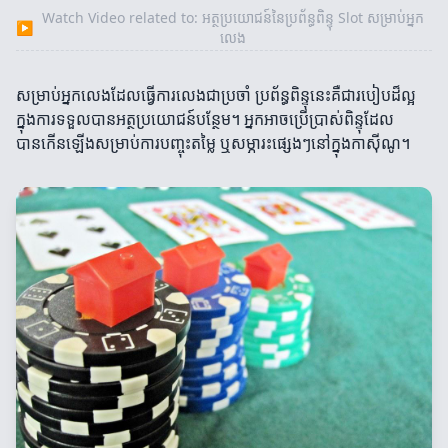
Watch Video related to: អត្ថប្រយោជន៍នៃប្រព័ន្ធពិន្ទុ Slot សម្រាប់អ្នក
▶
លេង
សម្រាប់អ្នកលេងដែលធ្វើការលេងជាប្រចាំ ប្រព័ន្ធពិន្ទុនេះគឺជារបៀបដ៏ល្អ
ក្នុងការទទួលបានអត្ថប្រយោជន៍បន្ថែម។ អ្នកអាចប្រើប្រាស់ពិន្ទុដែល
បានកើនឡើងសម្រាប់ការបញ្ចុះតម្លៃ ឬសម្ភារះផ្សេងៗនៅក្នុងកាស៊ីណូ។