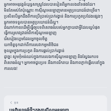
អ្នកអាចអនុវត្តន៍យុទ្ធសាស្ត្រដែលបានរៀនពីអ្នកលេងដទៃផងដែរ។
មិនតែអស់តែប៉ុណ្ណោះ កាស៊ីណូអនឡាញមានអត្ថប្រយោជន៍ជាច្រើន។
ប្រសិនបើអ្នកដឹងពីការប្រើប្រាស់ប្រាក់រង្វាន់ និងការប្រកួតប្រជែងផ្សេងៗ
អ្នកអាចទទួលបានអត្ថប្រយោជន៍ដ៏ល្អ។
ដំណាក់កាលដើម្បីធ្វើឲ្យបទពិសោធន៍របស់អ្នកក្លាយជាអ្វីដែលល្អបំផុត
ធ្វើការស្រាវជ្រាវអំពីកាស៊ីណូអនឡាញ
រើសរៀងហ្គេមដែលអ្នកចូលចិត្ត
យកចិត្តទុកដាក់ពីការសេវាកម្មអតិថិជន
ចូលរួមក្នុងការប្រកួត និងការផ្តល់ប្រាក់រង្វាន់
ដូច្នេះ សូមកុំអន់ឈប់ក្នុងការលេងកាស៊ីណូអនឡាញ និងស្វែងរកបទ
ពិសោធន៍ល្អ។ អ្នកអាចជួបប្រទៈនឹងភាពរីករាយ និងភាពភ្ញាក់ផ្អើលនៅក្នុង
ការលេង!
មុន
បទពិសោធន៍ថ្មីៗក្នុងកាស៊ីណូអនឡាញ