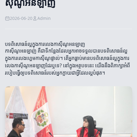
ស៊ីណូអនឡាញ
2026-06-20
Admin
បទពិសោធន៍ល្អក្នុងការលេងកាស៊ីណូអនឡាញ
កាស៊ីណូអនឡាញ គឺជាទីកន្លែងដែលអ្នកអាចទទួលបានបទពិសោធន៍ល្អ
ក្នុងការលេងហ្គេមកាស៊ីណូផ្ទាល់។ តើអ្នកធ្លាប់មានបទពិសោធន៍ល្អក្នុងការ
លេងកាស៊ីណូអនឡាញដែរឬទេ? នៅក្នុងអត្ថបទនេះ យើងនឹងពិភាក្សាអំពី
របៀបធ្វើឲ្យបទពិសោធន៍របស់អ្នកក្លាយជាអ្វីដែលល្អបំផុត។