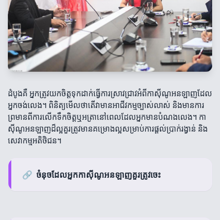
ដំបូងគឺ អ្នកត្រូវយកចិត្តទុកដាក់ធ្វើការស្រាវជ្រាវអំពីកាស៊ីណូអនឡាញដែល
អ្នកចង់លេង។ ពិនិត្យមើលថាតើវាមានអាជីវកម្មច្បាស់លាស់ និងមានការ
ព្រមានពីការលើកទឹកចិត្តឬអត្រានៅពេលដែលអ្នកមានបំណងលេង។ កា
ស៊ីណូអនឡាញដ៏ល្អគួរត្រូវមានគម្រោងល្អសម្រាប់ការផ្តល់ប្រាក់រង្វាន់ និង
សេវាកម្មអតិថិជន។
🔗
ចំនុចដែលអ្នកកាស៊ីណូអនឡាញគួរត្រូវចេះ