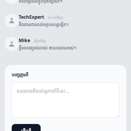
ពិតជាអ្វីដែលខ្ញុំកំពុងស្វែងរក។
TechExpert
១០ នាទីមុន
នឹងតាមដានរាល់អត្ថបទបន្តទៀត។
Mike
ម្សិលមិញ
ខ្លឹមសារច្បាស់លាស់ ងាយយល់ណាស់។
បញ្ចេញមតិ