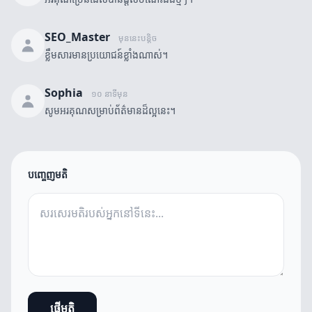
SEO_Master
មុននេះបន្តិច
ខ្លឹមសារមានប្រយោជន៍ខ្លាំងណាស់។
Sophia
១០ នាទីមុន
សូមអរគុណសម្រាប់ព័ត៌មានដ៏ល្អនេះ។
បញ្ចេញមតិ
ផ្ញើមតិ