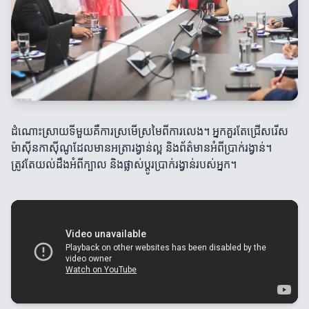
ដំណោះស្រាយទីមួយគឺការស្រមើស្រមៃពីការលេង។ អ្នកគួរតែជ្រើសរើស
ម៉ាស៊ីនកាស៊ីណូដែលមានអត្រារង្វាន់ល្អ និងព័ត៌មានអំពីប្រាក់រង្វាន់។
ត្រូវតែយល់ដឹងអំពីក្បាល និងផ្លាស់ប្តូរប្រាក់រង្វាន់របស់អ្នក។