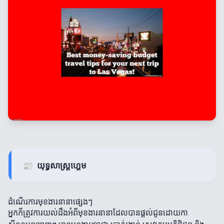
📰
យុទ្ធសាស្ត្រហ្គេម
ដំណើរការមុខងារនានាផ្សេងៗ
អ្នកក៏ត្រូវការយល់ដឹងអំពីមុខងារនានាដែលបានផ្តល់ជូនដោយកា