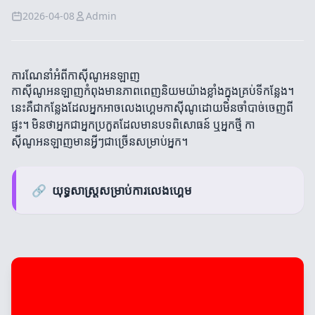
2026-04-08
Admin
ការណែនាំអំពីកាស៊ីណូអនឡាញ
កាស៊ីណូអនឡាញកំពុងមានភាពពេញនិយមយ៉ាងខ្លាំងក្នុងគ្រប់ទីកន្លែង។
នេះគឺជាកន្លែងដែលអ្នកអាចលេងហ្គេមកាស៊ីណូដោយមិនចាំបាច់ចេញពី
ផ្ទះ។ មិនថាអ្នកជាអ្នកប្រកួតដែលមានបទពិសោធន៍ ឬអ្នកថ្មី កា
ស៊ីណូអនឡាញមានអ្វីៗជាច្រើនសម្រាប់អ្នក។
🔗
យុទ្ធសាស្ត្រ​សម្រាប់ការលេងហ្គេម