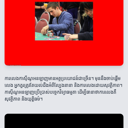
ការលេងកាស៊ីណូអនឡាញមានអត្ថប្រយោជន៍ជាច្រើន។ មុននឹងចាប់ផ្តើម
លេង អ្នកគួរត្រូវតែយល់ដឹងអំពីល្បែងនានា និងការលេងដោយសុវត្ថិភាព។
កាស៊ីណូអនឡាញប្រើប្រាស់បច្ចេកវិទ្យាធម្មតា ដើម្បីធានាថាការលេងគឺ
សុវត្ថិភាព និងយុត្តិធម៌។