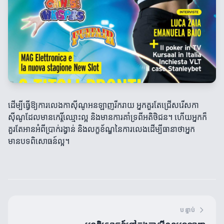
ដើម្បីធ្វើឱ្យការលេងកាស៊ីណូអនឡាញរីករាយ អ្នកគួរតែជ្រើសរើសកា
ស៊ីណូដែលមានកេរ្តិ៍ឈ្មោះល្អ និងមានការគាំទ្រពីអតិថិជន។ ហើយអ្នកក៏
គួរតែអានអំពីប្រាក់រង្វាន់ និងលក្ខខ័ណ្ឌនៃការលេងដើម្បីធានាថាអ្នក
មានបទពិសោធន៍ល្អ។
បន្ទាប់