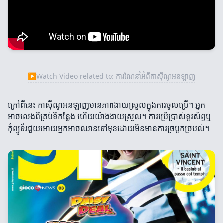
▶
Watch Video related to: ការណែនាំអំពីកាស៊ីណូអនឡាញ
ក្រៅពីនេះ កាស៊ីណូអនឡាញមានភាពងាយស្រួលក្នុងការចូលប្រើ។ អ្នក
អាចលេងពីគ្រប់ទីកន្លែង ហើយយ៉ាងងាយស្រួល។ ការប្រើប្រាស់ទូរស័ព្ទឬ
កុំព្យូទ័រជួយអោយអ្នកអាចឈានទៅមុខដោយមិនមានការច្របូកច្របល់។