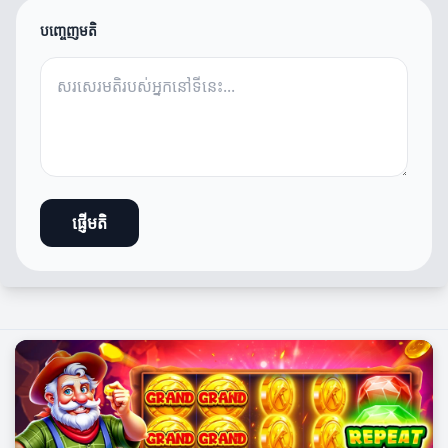
បញ្ចេញមតិ
ផ្ញើមតិ