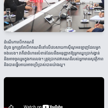
ដំណើរការបើកគណនី
ដំបូង អ្នកត្រូវតែបើកគណនីនៅលើវេបសាយកាស៊ីណូអនឡាញដែលអ្នក
ចង់លេង។ វាគឺជាជំហានសំខាន់ដែលនឹងអនុញ្ញាតឱ្យអ្នកឈ្នះប្រាក់រង្វាន់
និងអាចចូលរួមក្នុងការលេង។ ត្រូវប្រាកដថាគណនីរបស់អ្នកមានសុវត្ថិភាព
និងបានធ្វើអោយអាចប្រើប្រាស់បានយ៉ាងល្អ។