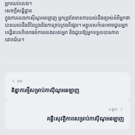
អ្នកឈប់លេង។
សេចក្តីសន្និដ្ឋាន
ក្នុងការលេងកាស៊ីណូអនឡាញ អ្នកត្រូវតែមានការយល់ដឹងច្បាស់អំពីអ្នកថា
បានយល់ដឹងពីល្បែងនិងការគ្រប់គ្រងទីផ្សារ។ មគ្គុទេសក៍នេះអាចជួយអ្នក
បង្កើនបទពិសោធន៍ការលេងរបស់អ្នក និងជួយឱ្យអ្នកទទួលបានភាព
ជោគជ័យ។
មុន
និន្នាការថ្មីសម្រាប់កាស៊ីណូអនឡាញ
បន្ទាប់
គន្លឹះសុវត្ថិភាពសម្រាប់កាស៊ីណូអនឡាញ