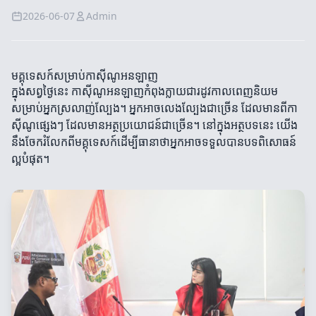
2026-06-07
Admin
មគ្គុទេសក៍សម្រាប់កាស៊ីណូអនឡាញ
ក្នុងសព្វថ្ងៃនេះ កាស៊ីណូអនឡាញកំពុងក្លាយជារដូវកាលពេញនិយម
សម្រាប់អ្នកស្រលាញ់ល្បែង។ អ្នកអាចលេងល្បែងជាច្រើន ដែលមានពីកា
ស៊ីណូផ្សេងៗ ដែលមានអត្ថប្រយោជន៍ជាច្រើន។ នៅក្នុងអត្ថបទនេះ យើង
នឹងចែករំលែកពីមគ្គុទេសក៍ដើម្បីធានាថាអ្នកអាចទទួលបានបទពិសោធន៍
ល្អបំផុត។