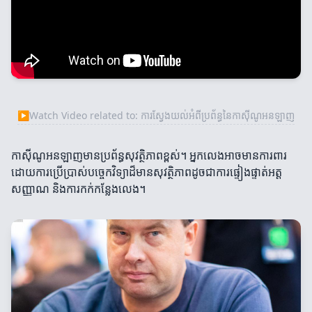
▶
Watch Video related to: ការស្វែងយល់អំពីប្រព័ន្ធនៃកាស៊ីណូអនឡាញ
កាស៊ីណូអនឡាញមានប្រព័ន្ធសុវត្ថិភាពខ្ពស់។ អ្នកលេងអាចមានការពារ
ដោយការប្រើប្រាស់បច្ចេកវិទ្យាដ៏មានសុវត្ថិភាពដូចជាការផ្ទៀងផ្ទាត់អត្ត
សញ្ញាណ និងការកក់កន្លែងលេង។