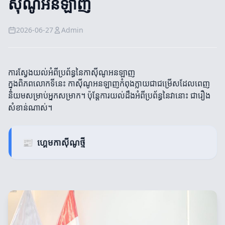
ស៊ីណូអនឡាញ
2026-06-27
Admin
ការស្វែងយល់អំពីប្រព័ន្ធនៃកាស៊ីណូអនឡាញ
ក្នុងពិភពលោកទីនេះ កាស៊ីណូអនឡាញកំពុងក្លាយជាជម្រើសដែលពេញ
និយមសម្រាប់អ្នកសម្រាក។ ប៉ុន្តែការយល់ដឹងអំពីប្រព័ន្ធនៃវានោះ ជារឿង
សំខាន់ណាស់។
📰
ហ្គេមកាស៊ីណូថ្មី