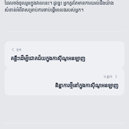
ដែលចង់ចូលរួមក្នុងវាលនេះ។ ដូច្នេះ អ្នកគួរតែមានការយល់ដឹងយ៉ាង
សំខាន់អំពីវាសម្រាប់ការចាប់ផ្តើមលេងរបស់អ្នក។
មុន
គន្លឹះដើម្បីជោគជ័យក្នុងកាស៊ីណូអនឡាញ
បន្ទាប់
និន្នាការថ្មីនៅក្នុងកាស៊ីណូអនឡាញ