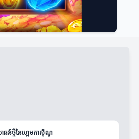
ធន៍ថ្មីនៃហ្គេមកាស៊ីណូ