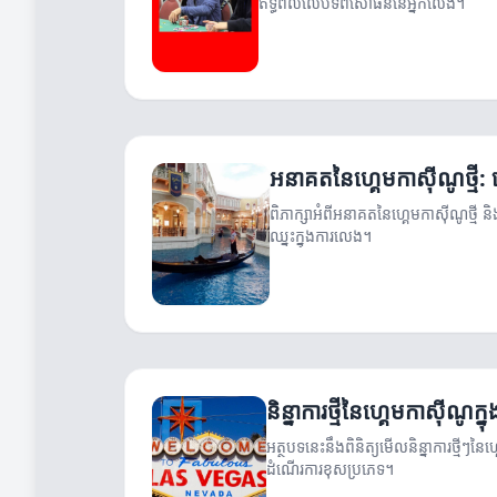
ឥទ្ធិពលលើបទពិសោធន៍នៃអ្នកលេង។
អនាគតនៃហ្គេមកាស៊ីណូថ្មី: ធ្វើ
ពិភាក្សាអំពីអនាគតនៃហ្គេមកាស៊ីណូថ្មី និង
ឈ្នះក្នុងការលេង។
និន្នាការថ្មីនៃហ្គេមកាស៊ីណូក្នុង
អត្ថបទនេះនឹងពិនិត្យមើលនិន្នាការថ្មីៗនៃហ
ដំណើរការខុសប្រភេទ។