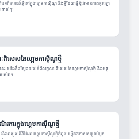
បទពិសោធន៍ថ្មីនៅក្នុងហ្គេមកាស៊ីណូ និងអ្វីដែលធ្វើឱ្យវាមានភាពខុសគ្នា
េមចាស់ៗ។
ពិសេសនៃហ្គេមកាស៊ីណូថ្មី
បទនេះ យើងនឹងស្វែងយល់អំពីលក្ខណៈពិសេសនៃហ្គេមកាស៊ីណូថ្មី និងអត្ថ
របស់វា។
ើរការក្នុងហ្គេមកាស៊ីណូថ្មី
ះនឹងពន្យល់ពីវិធីដែលហ្គេមកាស៊ីណូថ្មីកំពុងបង្កើតឱកាសសម្រាប់អ្នក