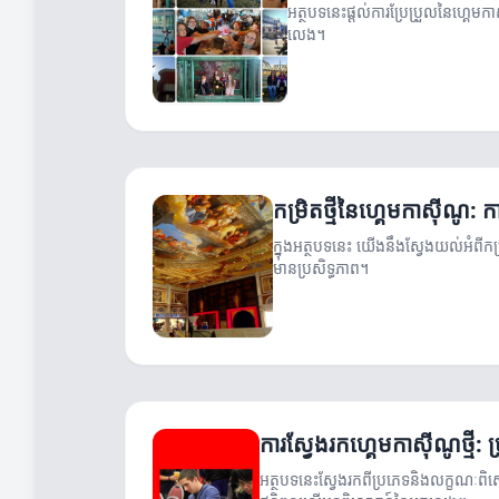
អត្ថបទនេះផ្តល់ការប្រែប្រួលនៃហ្គេម
លេង។
កម្រិតថ្មីនៃហ្គេមកាស៊ីណូ
ក្នុងអត្ថបទនេះ យើងនឹងស្វែងយល់អំពីកម
មានប្រសិទ្ធភាព។
ការស្វែងរកហ្គេមកាស៊ីណូថ្ម
អត្ថបទនេះស្វែងរកពីប្រភេទនិងលក្ខណៈពិ