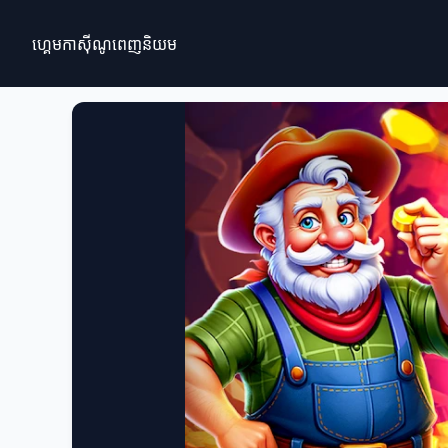
ហ្គេមកាស៊ីណូពេញនិយម