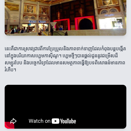
នេះគឺជាការស្រាវជ្រាវពីការប្រែប្រួលនិងភាពទាក់ទាញដែលកំពុងបន្តបង្កើត
នៅក្នុងបរិយាកាសហ្គេមកាស៊ីណូ។ ហ្គេមថ្មីៗបានផ្តល់ជូននូវជម្រើសដ៏
សម្បូរបែប និងបច្ចេកវិទ្យាដែលមានសមត្ថភាពធ្វើឱ្យបទពិសោធន៍មានភាព
រំភើប។