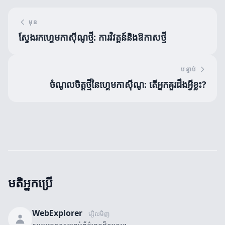
មុន
ស្វែងរកហ្គេមកាស៊ីណូថ្មី: ការវិវត្តន៍និងឱកាសថ្មី
បន្ទាប់
ចំណូលចិត្តថ្មីនៃហ្គេមកាស៊ីណូ: តើអ្នកគួរ​ដឹងអ្វីខ្លះ?
មតិអ្នកប្រើ
WebExplorer
ម្សិលមិញ