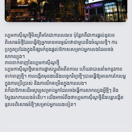
ហ្គេមកាស៊ីណូថ្មីមិនត្រឹមតែជាការលេងទេ ប៉ុន្តែវាគឺជាការផ្តល់នូវបទ
ពិសោធន៍ថ្មីដែលធ្វើឱ្យអ្នកមានអារម្មណ៍ថាជាមួយនឹងចំណូលថ្មី។ ការ
ប្រកួតប្រជែងក្នុងទីផ្សារកំពុងផ្តល់ឱកាសសម្រាប់អ្នកលេងដែលចង់
សាកល្បង។
ភាពទាក់ទាញនៃហ្គេមកាស៊ីណូថ្មី
ហ្គេមកាស៊ីណូថ្មីមានការផ្លាស់ប្តូរពីអតីតកាល ហើយវាបាននាំមកនូវភាព
ទាក់ទាញថ្មី។ ការបង្កើតមុខងារនិងបច្ចេកវិទ្យាថ្មីៗបានធ្វើឱ្យមានការកែលម្អ
ក្នុងការប្រើប្រាស់ និងភាពរីកចម្រើនក្នុងការលេង។
វាក៏ជាឱកាសដ៏អស្ចារ្យសម្រាប់អ្នកដែលចង់ធ្វើការសាកល្បងអ្វីថ្មីៗ និង
ស្វែងរកការលេងទំនើប។ យើងអាចរំពឹងថាហ្គេមកាស៊ីណូថ្មីនឹងបន្តបង្កើត
នូវបទពិសោធន៍ថ្មីៗសម្រាប់អ្នកលេងទៀត។