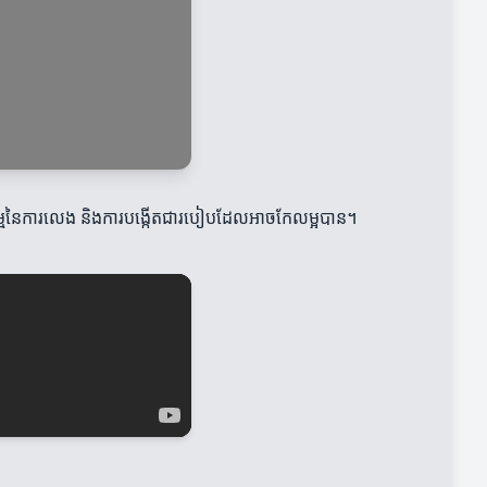
ថពលកម្មនៃការលេង និងការបង្កើតជារបៀបដែលអាចកែលម្អបាន។