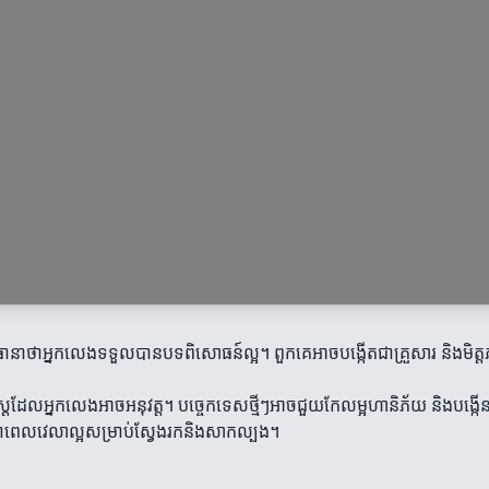
ជួយធានាថាអ្នកលេងទទួលបានបទពិសោធន៍ល្អ។ ពួកគេអាចបង្កើតជាគ្រួសារ និងមិត្ត
្ធសាស្ត្រដែលអ្នកលេងអាចអនុវត្ត។ បច្ចេកទេសថ្មីៗអាចជួយកែលម្អហានិភ័យ និងបង
ះគឺជាពេលវេលាល្អសម្រាប់ស្វែងរកនិងសាកល្បង។