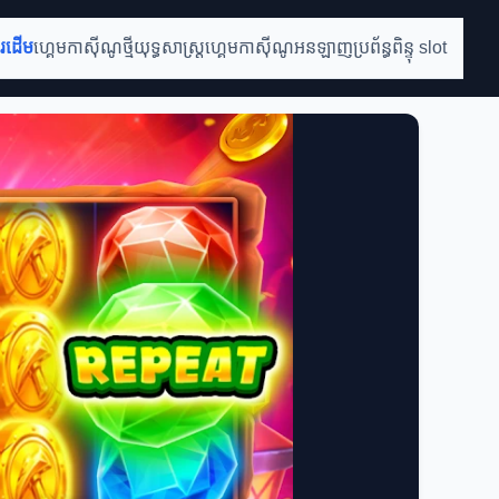
័រដើម
ហ្គេមកាស៊ីណូថ្មី
យុទ្ធសាស្ត្រហ្គេម
កាស៊ីណូអនឡាញ
ប្រព័ន្ធពិន្ទុ slot