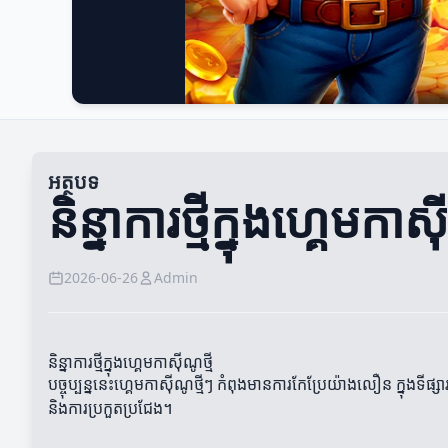
អត្ថបទ
និន្នាការថ្មីក្នុងហ្គេមកា
2026-06-26
Admin
និន្នាការថ្មីក្នុងហ្គេមកាស៊ីណូថ្មី
បច្ចុប្បន្ននេះហ្គេមកាស៊ីណូថ្មីៗ កំពុងមានការកែប្រែយ៉ាងលឿន ក្នុង
និងការប្រកួតប្រជែង។