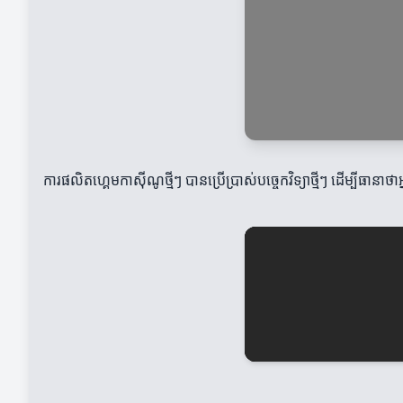
ការផលិតហ្គេមកាស៊ីណូថ្មីៗ បានប្រើប្រាស់បច្ចេកវិទ្យាថ្មីៗ ដើម្