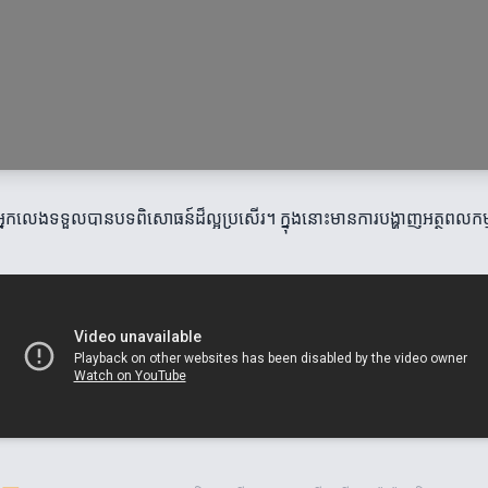
បីធានាថាអ្នកលេងទទួលបានបទពិសោធន៍ដ៏ល្អប្រសើរ។ ក្នុងនោះមានការបង្ហាញអត្