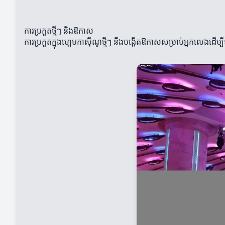
ការប្រកួតថ្មីៗ និងឱកាស
ការប្រកួតក្នុងហ្គេមកាស៊ីណូថ្មីៗ នឹងបង្កើតឱកាសសម្រាប់អ្នកលេងដើម្