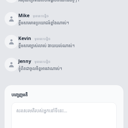
Mike
មុននេះបន្តិច
ខ្លឹមសារមានប្រយោជន៍ខ្លាំងណាស់។
Kevin
មុននេះបន្តិច
ខ្លឹមសារច្បាស់លាស់ ងាយយល់ណាស់។
Jenny
មុននេះបន្តិច
ខ្ញុំពិតជាចូលចិត្តអានវាណាស់។
បញ្ចេញមតិ