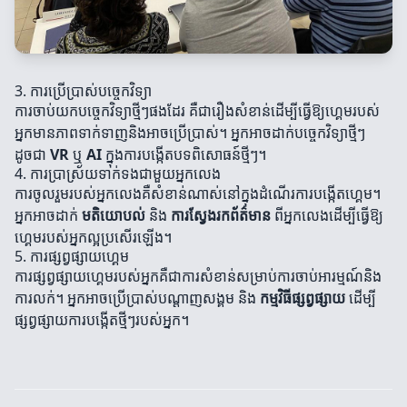
3. ការប្រើប្រាស់បច្ចេកវិទ្យា
ការចាប់យកបច្ចេកវិទ្យាថ្មីៗផងដែរ គឺជារឿងសំខាន់ដើម្បីធ្វើឱ្យហ្គេមរបស់
អ្នកមានភាពទាក់ទាញនិងអាចប្រើប្រាស់។ អ្នកអាចដាក់បច្ចេកវិទ្យាថ្មីៗ
ដូចជា
VR
ឬ
AI
ក្នុងការបង្កើតបទពិសោធន៍ថ្មីៗ។
4. ការប្រាស្រ័យទាក់ទងជាមួយអ្នកលេង
ការចូលរួមរបស់អ្នកលេងគឺសំខាន់ណាស់នៅក្នុងដំណើរការបង្កើតហ្គេម។
អ្នកអាចដាក់
មតិយោបល់
និង
ការស្វែងរកព័ត៌មាន
ពីអ្នកលេងដើម្បីធ្វើឱ្យ
ហ្គេមរបស់អ្នកល្អប្រសើរឡើង។
5. ការផ្សព្វផ្សាយហ្គេម
ការផ្សព្វផ្សាយហ្គេមរបស់អ្នកគឺជាការសំខាន់សម្រាប់ការចាប់អារម្មណ៍និង
ការលក់។ អ្នកអាចប្រើប្រាស់បណ្តាញសង្គម និង
កម្មវិធីផ្សព្វផ្សាយ
ដើម្បី
ផ្សព្វផ្សាយការបង្កើតថ្មីៗរបស់អ្នក។