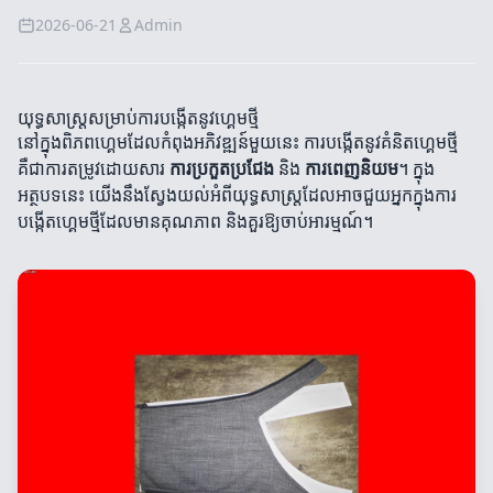
2026-06-21
Admin
យុទ្ធសាស្ត្រសម្រាប់ការបង្កើតនូវហ្គេមថ្មី
នៅក្នុងពិភពហ្គេមដែលកំពុងអភិវឌ្ឍន៍មួយនេះ ការបង្កើតនូវគំនិតហ្គេមថ្មី
គឺជាការតម្រូវដោយសារ
ការប្រកួតប្រជែង
និង
ការពេញនិយម
។ ក្នុង
អត្ថបទនេះ យើងនឹងស្វែងយល់អំពីយុទ្ធសាស្ត្រដែលអាចជួយអ្នកក្នុងការ
បង្កើតហ្គេមថ្មីដែលមានគុណភាព និងគួរឱ្យចាប់អារម្មណ៍។