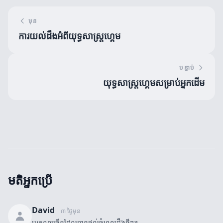
មុន
ការយល់ដឹងអំពីយុទ្ធសាស្ត្រហ្គេម
បន្ទាប់
យុទ្ធសាស្ត្រហ្គេមសម្រាប់អ្នកដើម
មតិអ្នកប្រើ
David
៣ ថ្ងៃមុន
អរគុណច្រើនដែលបានផ្តល់ចំណេះដឹងថ្មីៗ។