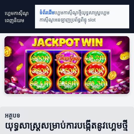
ហ្គេមកាស៊ីណូ
ទំព័រដើម
ហ្គេមកាស៊ីណូថ្មី
យុទ្ធសាស្ត្រហ្គេម
ពេញនិយម
កាស៊ីណូអនឡាញ
ប្រព័ន្ធពិន្ទុ slot
អត្ថបទ
យុទ្ធសាស្ត្រសម្រាប់ការបង្កើតនូវហ្គេមថ្មី