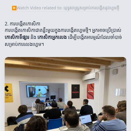
▶
Watch Video related to: យុទ្ធសាស្ត្រសម្រាប់ការបង្កើតនូវហ្គេមថ្មី
2. ការបង្កើតកោសិកា
ការបង្កើតកោសិកាជាគន្លឹះមួយក្នុងការបង្កើតហ្គេមថ្មី។ អ្នកអាចប្រើប្រាស់
កោសិកាទីផ្សារ
និង
កោសិកាអ្នកលេង
ដើម្បីបង្កើតអារម្មណ៍ដែលចាំបាច់
សម្រាប់ការលេងហ្គេម។