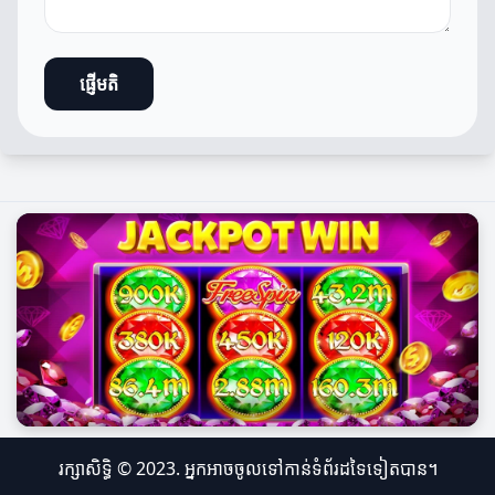
ផ្ញើមតិ
រក្សាសិទ្ធិ © 2023. អ្នកអាចចូលទៅកាន់ទំព័រដទៃទៀតបាន។