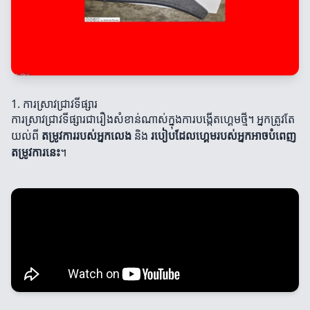
1. ការស្រាវជ្រាវទីផ្សារ
ការស្រាវជ្រាវទីផ្សារជារឿងសំខាន់ណាស់ក្នុងការបង្កើតហ្គេមថ្មី។ អ្នកត្រូវតែ
យល់ពី
តម្រូវការរបស់អ្នកលេង
និង
របៀបដែលហ្គេមរបស់អ្នកអាចបំពេញ
តម្រូវការនេះ
។