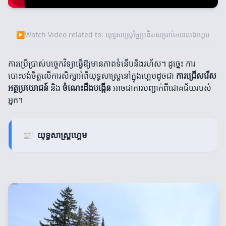
▶
Watch Video related to: យុទ្ធសាស្ត្រច្នៃប្រឌិតសម្រាប់ការលេងហ្គេម
ការប្រើប្រាស់បច្ចេកវិទ្យាធ្វើឱ្យមានភាពទំនើបនិងរហ័ស។ ដូច្នេះ ការ
បោះបង់ចិត្តលើការសិក្សាអំពីយុទ្ធសាស្ត្រនៅក្នុងហ្គេមដូចជា
ការជ្រើសរើស
អត្ថប្រយោជន៍
និង
ចំណេះដឹងបង្កើន
អាចជាការបញ្ជាក់ពីជោគជ័យរបស់
អ្នក។
📰
យុទ្ធសាស្ត្រហ្គេម