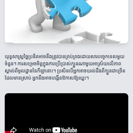
យុទ្ធសាស្ត្រច្នៃប្រឌិតអាចនឹងត្រូវបានគ្រប់គ្រងដោយសារបច្ចេកទេសមួយ
ចំនួន។ ការសម្រេចចិត្តក្នុងការប្រើប្រាស់ក្បួនណាមួយអាស្រ័យលើភាព
ស្គាល់ពីមូលដ្ឋាននៃកីឡានោះ។ ប្រសិនបើអ្នកអាចយល់ដឹងពីក្បួនជាច្រើន
ដែលមានស្រាប់ អ្នកនឹងអាចបង្កើនឱកាសឱ្យឈ្នះ។