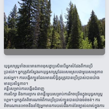
យុទ្ធសាស្ត្រទាំងនេះមានភាពខុសគ្នាប្រសិនបើអ្នកសំដែងពីការប្រើ
ប្រាស់វា។ អ្នកត្រូវតែស្វែងរកយុទ្ធសាស្ត្រដែលសមស្របជាមួយសមត្ថភាព
របស់អ្នក។ ការបង្កើតក្បួនដែលមានសិទ្ធិគួរត្រូវបានប្រើប្រាស់បានយ៉ាង
មានប្រសិទ្ធភាព។
គន្លឹះសម្រាប់ការបង្កើនជំនាញ
ការសិក្សា និងការព្យាករ ជាគន្លឹះមួយសម្រាប់ការរីកចម្រើនក្នុងយុទ្ធសាស្ត្រ
ហ្គេម។ អ្នកគួរតែពិចារណាអំពីការប្រើប្រាស់ក្បួនបានយ៉ាងម៉ត់ចត់។ ការ
ពិចារណានេះអាចនឹងនាំឱ្យអ្នកមានការយល់ដឹងកាន់តែច្បាស់លាស់ក្នុងការ