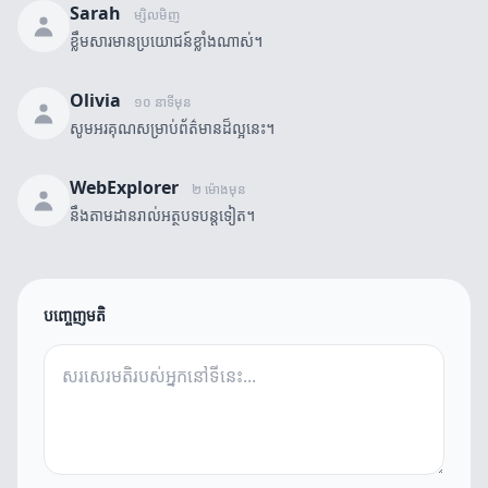
Sarah
ម្សិលមិញ
ខ្លឹមសារមានប្រយោជន៍ខ្លាំងណាស់។
Olivia
១០ នាទីមុន
សូមអរគុណសម្រាប់ព័ត៌មានដ៏ល្អនេះ។
WebExplorer
២ ម៉ោងមុន
នឹងតាមដានរាល់អត្ថបទបន្តទៀត។
បញ្ចេញមតិ